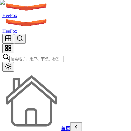
HeeFox
HeeFox
首页