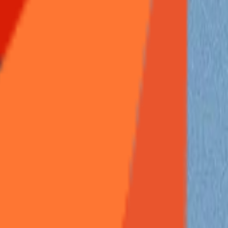
交易
帖
14
情报
帖
2