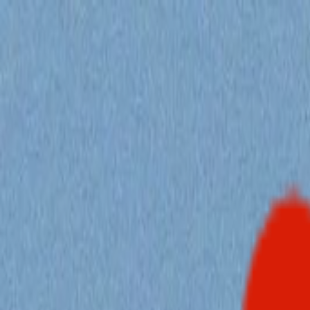
HeeFox
HeeFox
首页