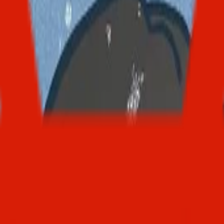
拼车
技术
曝光
Xiuno