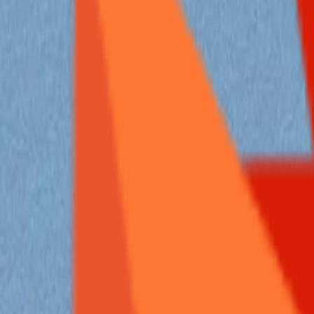
摸鱼
情报